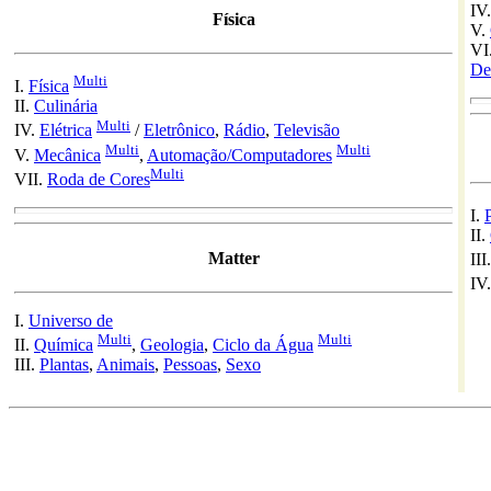
IV
Física
V.
VI
De
Multi
I.
Física
II.
Culinária
Multi
IV.
Elétrica
/
Eletrônico
,
Rádio
,
Televisão
Multi
Multi
V.
Mecânica
,
Automação/Computadores
Multi
VII.
Roda de Cores
I.
II.
Matter
III
IV
I.
Universo de
Multi
Multi
II.
Química
,
Geologia
,
Ciclo da Água
III.
Plantas
,
Animais
,
Pessoas
,
Sexo