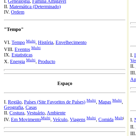
I.
Genealogia
,
Família Amigável
II.
Matemática (Determinado)
IV.
Ordem
"Tempo"
Multi
VI.
Tempo
,
História
,
Envelhecimento
Multi
VIII.
Eventos
IX.
Estatisticas
I.
Multi
Ve
X.
Energia
,
Producto
II.
III
Ap
Espaço
Multi
Multi
I.
Região
,
Países (Site Favoritos de Países)
,
Mapas
,
Geografia
,
Casas
II.
Costura
,
Vestuário
,
Ambiente
Multi
Multi
Mult
i
IV.
Em Movimento
,
Veículo
,
Viagens
,
Comida
I.
II.
III